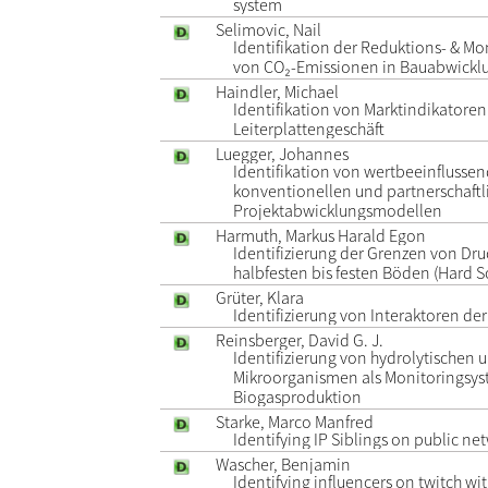
system
Selimovic, Nail
Identifikation der Reduktions- & Mo
von CO₂-Emissionen in Bauabwickl
Haindler, Michael
Identifikation von Marktindikatoren
Leiterplattengeschäft
Luegger, Johannes
Identifikation von wertbeeinfluss
konventionellen und partnerschaftl
Projektabwicklungsmodellen
Harmuth, Markus Harald Egon
Identifizierung der Grenzen von Dr
halbfesten bis festen Böden (Hard So
Grüter, Klara
Identifizierung von Interaktoren der
Reinsberger, David G. J.
Identifizierung von hydrolytische
Mikroorganismen als Monitoringsys
Biogasproduktion
Starke, Marco Manfred
Identifying IP Siblings on public ne
Wascher, Benjamin
Identifying influencers on twitch wi