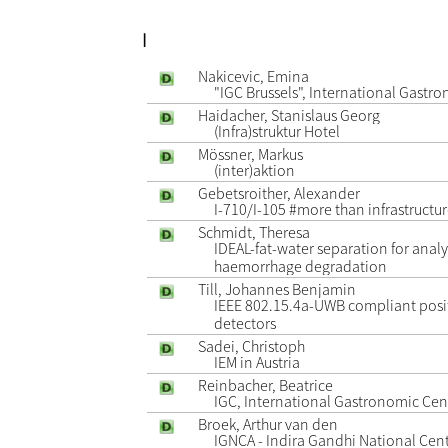
I
Nakicevic, Emina
"IGC Brussels", International Gastr
Haidacher, Stanislaus Georg
(Infra)struktur Hotel
Mössner, Markus
(inter)aktion
Gebetsroither, Alexander
I-710/I-105 #more than infrastructu
Schmidt, Theresa
IDEAL-fat-water separation for anal
haemorrhage degradation
Till, Johannes Benjamin
IEEE 802.15.4a-UWB compliant posi
detectors
Sadei, Christoph
IEM in Austria
Reinbacher, Beatrice
IGC, International Gastronomic Cen
Broek, Arthur van den
IGNCA - Indira Gandhi National Centr