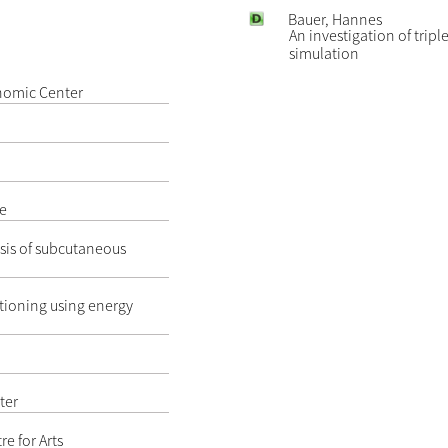
Bauer, Hannes
An investigation of trip
simulation
onomic Center
re
ysis of subcutaneous
tioning using energy
ter
e for Arts