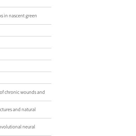
ks in nascent green
 of chronic wounds and
uctures and natural
nvolutional neural