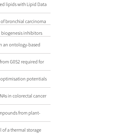
ed lipids with Lipid Data
s of bronchial carcinoma
 biogenesis inhibitors
 in an ontology-based
 from G0S2 required for
d optimisation potentials
NAs in colorectal cancer
compounds from plant-
l of a thermal storage