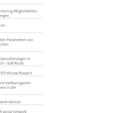
nitoring-Möglichkeiten
ungen
 im
enden Parametern von
ichen
ucksondierungen in
il – Soft Rock)
 PI3-Kinase Klasse II
n und methanogenen
tem in der
twork devices
th social network