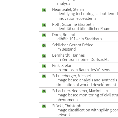
analysis
Neunteufel, Stefan
Identifying technological bottlenec
innovation ecosystems
Roth, Susanne Elisabeth
Identität und öffentlicher Raum
Dorn, Roland
Idlhöfe 101 - ein Stadthaus
Schilcher, Gernot Erfried
Im Bestand
Bernhardt, Hannes
Im Zentrum alpiner Dorfstruktur
Fink, Stefan
Im endlosen Raum des Wissens
Schneeberger, Michael
Image based analysis and synthesis
simulation of wound development
Schachner-Nedherer, Maximilian
Image based monitoring of civil str
phenomena
Stöckl, Christoph
Image classification with spiking co
networks