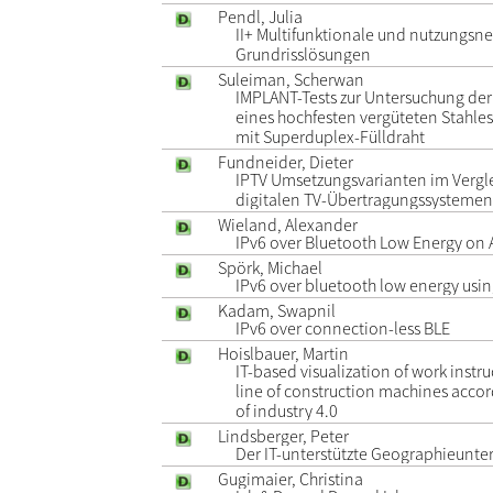
Pendl, Julia
II+ Multifunktionale und nutzungsne
Grundrisslösungen
Suleiman, Scherwan
IMPLANT-Tests zur Untersuchung der K
eines hochfesten vergüteten Stahl
mit Superduplex-Fülldraht
Fundneider, Dieter
IPTV Umsetzungsvarianten im Vergl
digitalen TV-Übertragungssystemen
Wieland, Alexander
IPv6 over Bluetooth Low Energy on
Spörk, Michael
IPv6 over bluetooth low energy usin
Kadam, Swapnil
IPv6 over connection-less BLE
Hoislbauer, Martin
IT-based visualization of work instr
line of construction machines acco
of industry 4.0
Lindsberger, Peter
Der IT-unterstützte Geographieunter
Gugimaier, Christina