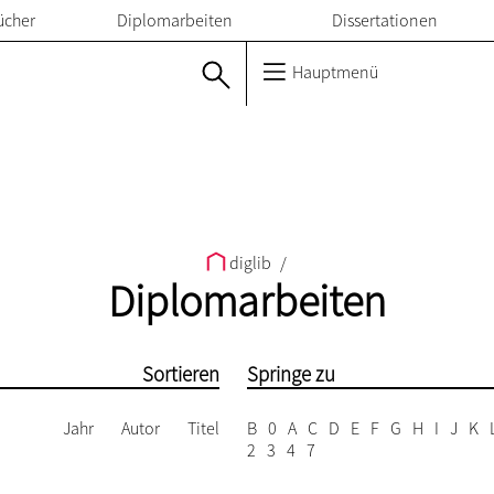
ücher
Diplomarbeiten
Dissertationen
Hauptmenü
diglib
/
Diplomarbeiten
Sortieren
Springe zu
Jahr
Autor
Titel
B
0
A
C
D
E
F
G
H
I
J
K
2
3
4
7