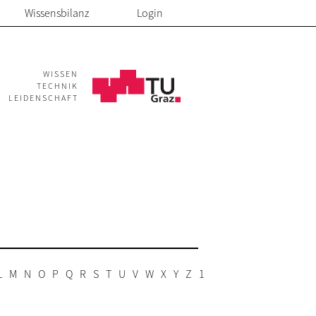
Wissensbilanz
Login
WISSEN
TECHNIK
LEIDENSCHAFT
L
M
N
O
P
Q
R
S
T
U
V
W
X
Y
Z
1