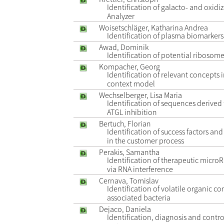
Identification of galacto- and oxidiz
Analyzer
Woisetschläger, Katharina Andrea
Identification of plasma biomarker
Awad, Dominik
Identification of potential ribosome
Kompacher, Georg
Identification of relevant concepts
context model
Wechselberger, Lisa Maria
Identification of sequences derived
ATGL inhibition
Bertuch, Florian
Identification of success factors an
in the customer process
Perakis, Samantha
Identification of therapeutic microR
via RNA interference
Cernava, Tomislav
Identification of volatile organic 
associated bacteria
Dejaco, Daniela
Identification, diagnosis and contro