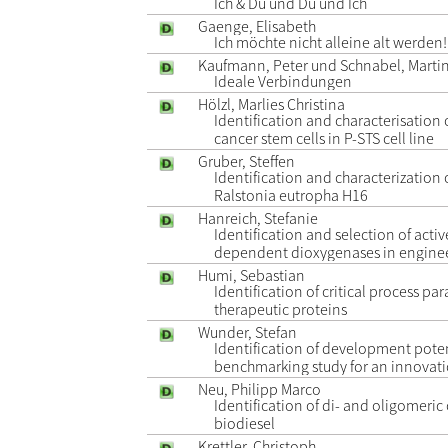
Ich & Du und Du und Ich
Gaenge, Elisabeth
Ich möchte nicht alleine alt werden!
Kaufmann, Peter und Schnabel, Martin
Ideale Verbindungen
Hölzl, Marlies Christina
Identification and characterisation
cancer stem cells in P-STS cell line
Gruber, Steffen
Identification and characterization
Ralstonia eutropha H16
Hanreich, Stefanie
Identification and selection of acti
dependent dioxygenases in engineer
Humi, Sebastian
Identification of critical process pa
therapeutic proteins
Wunder, Stefan
Identification of development pote
benchmarking study for an innovat
Neu, Philipp Marco
Identification of di- and oligomeric
biodiesel
Krettler, Christoph