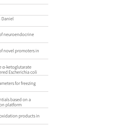
 Daniel
 of neuroendocrine
 of novel promoters in
ve α-ketoglutarate
ed Escherichia coli
rameters for freezing
ntials based on a
ion platform
 oxidation products in