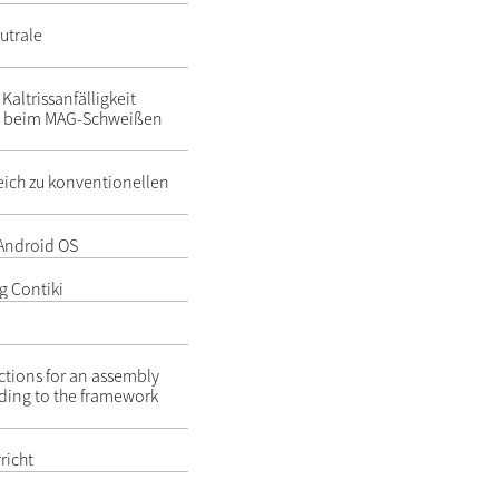
utrale
altrissanfälligkeit
es beim MAG-Schweißen
eich zu konventionellen
 Android OS
g Contiki
uctions for an assembly
rding to the framework
richt