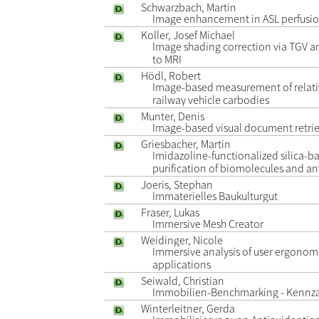
Schwarzbach, Martin
Image enhancement in ASL perfusi
Koller, Josef Michael
Image shading correction via TGV a
to MRI
Hödl, Robert
Image-based measurement of relat
railway vehicle carbodies
Munter, Denis
Image-based visual document retrie
Griesbacher, Martin
Imidazoline-functionalized silica-b
purification of biomolecules and ant
Joeris, Stephan
Immaterielles Baukulturgut
Fraser, Lukas
Immersive Mesh Creator
Weidinger, Nicole
Immersive analysis of user ergonomi
applications
Seiwald, Christian
Immobilien-Benchmarking - Kennzah
Winterleitner, Gerda