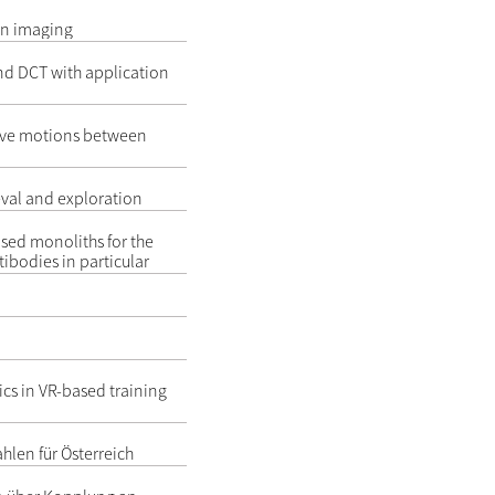
on imaging
nd DCT with application
ive motions between
val and exploration
ased monoliths for the
ibodies in particular
cs in VR-based training
len für Österreich